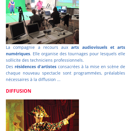
La compagnie a recours aux
arts audiovisuels et arts
numériques
. Elle organise des tournages pour lesquels elle
sollicite des techniciens professionnels.
Des
résidences d'artistes
consacrées à la mise en scène de
chaque nouveau spectacle sont programmées, préalables
nécessaires à la diffusion ...
DIFFUSION