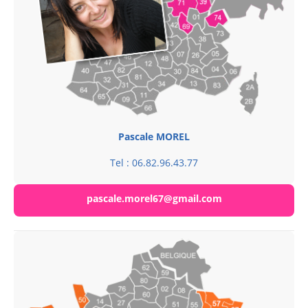
Pascale MOREL
Tel : 06.82.96.43.77
pascale.morel67@gmail.com