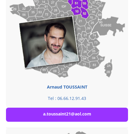
Arnaud TOUSSAINT
Tel : 06.66.12.91.43
a.toussaint21@aol.com