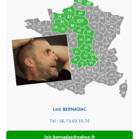
Loïc BERNADAC
Tel : 06.13.69.10.74
loic.bernadac@yahoo.fr