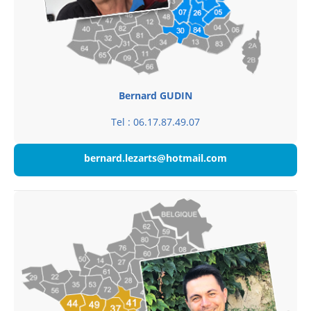
Bernard GUDIN
Tel : 06.17.87.49.07
bernard.lezarts@hotmail.com